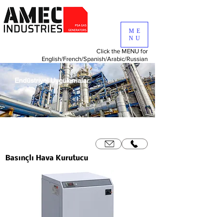
ME
NU
Click the MENU for
English/
French/
Spanish/
Arabic/
Russian
Endüstriyel Uygulamalar
Basınçlı Hava Kurutucu